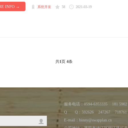
E INFO →
系统开发
58
2021-03-19
共
1
页
4
条
服务电话：0594-6353335 181 5902 
Q Q：
592626
247267
718761
E-mail：binny@swapplan.cn